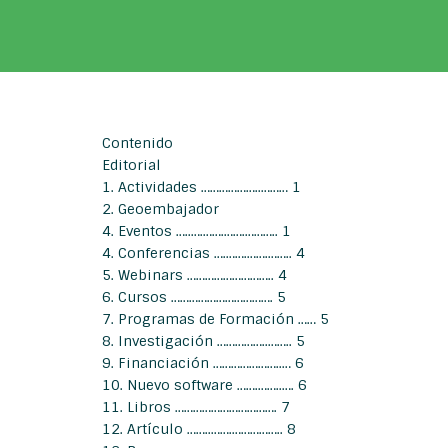
Contenido
Editorial
1. Actividades ………………..……… 1
2. Geoembajador
4. Eventos …..….…….…….……….. 1
4. Conferencias ….…….…….…….. 4
5. Webinars ……………………….. 4
6. Cursos ……………………………. 5
7. Programas de Formación …… 5
8. Investigación ……………..…….. 5
9. Financiación …………………..… 6
10. Nuevo software …….……..…. 6
11. Libros ……………………………. 7
12. Artículo ……..…….…………….. 8