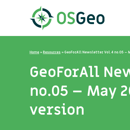
Home
»
Resources
»
GeoForAll Newsletter Vol.4 no.05 – 
GeoForAll New
no.05 – May 2
version