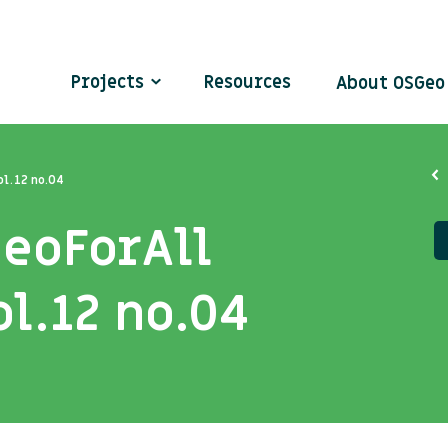
Projects
Resources
About OSGe
ol.12 no.04
GeoForAll
l.12 no.04