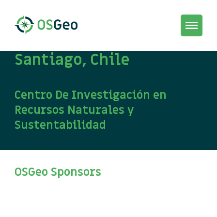
Toggle
navigat
Santiago, Chile
Centro De Investigación en
Recursos Naturales y
Sustentabilidad
12 October
TODO: Add pagination
OSGeo Sponsors